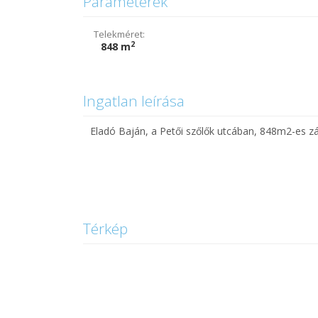
Paraméterek
Telekméret:
2
848 m
Ingatlan leírása
Eladó Baján, a Petői szőlők utcában, 848m2-es zár
Térkép