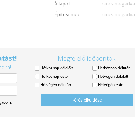
Állapot:
nincs megadv
Építési mód:
nincs megadv
tást!
Megfelelő időpontok
e rá!
Hétköznap délelőtt
Hétköznap délután
Hétköznap este
Hétvégén délelőtt
Hétvégén délután
Hétvégén este
Kérés elküldése
ogadom.