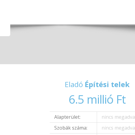
Eladó
Építési telek
6.5 millió Ft
Alapterület:
nincs megadv
Szobák száma:
nincs megadv