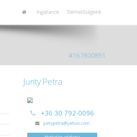
Ingatlanok
Elérhetőségeink
#167800891
Jurity Petra
+36 30 792-0096
a
juritypetra@yahoo.com
a
Munkatárs adatlapja