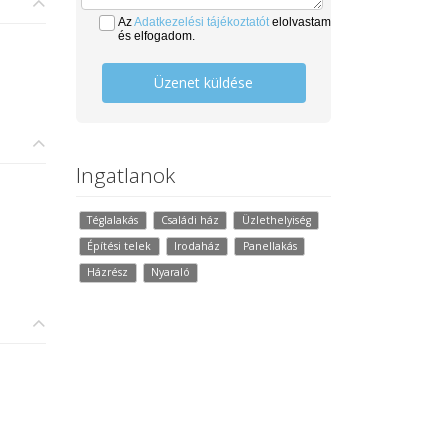
Az
Adatkezelési tájékoztatót
elolvastam
és elfogadom.
Üzenet küldése
Ingatlanok
Téglalakás
Családi ház
Üzlethelyiség
Építési telek
Irodaház
Panellakás
Házrész
Nyaraló