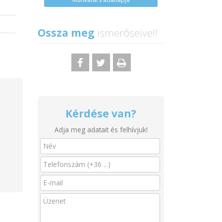
a
a
Ossza meg
ismerőseivel!
Kérdése van?
Adja meg adatait és felhívjuk!