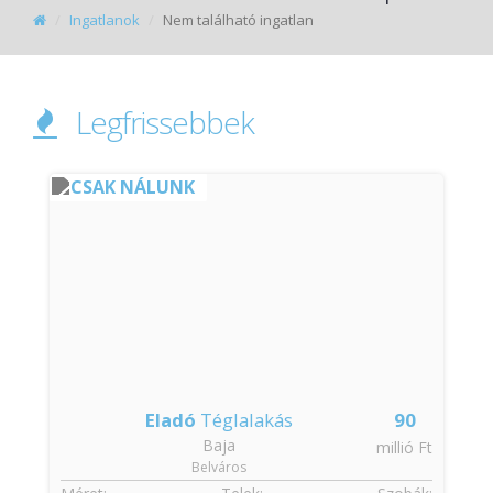
Ingatlanok
Nem található ingatlan
Legfrissebbek
CSAK NÁLUNK
Eladó
Téglalakás
90
Baja
t
millió Ft
Belváros