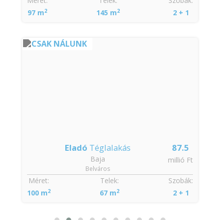
Méret:
Telek:
Szobák:
2
2
97 m
145 m
2 + 1
CSAK NÁLUNK
Eladó
Téglalakás
87.5
Baja
t
millió Ft
Belváros
:
Méret:
Telek:
Szobák:
2
2
100 m
67 m
2 + 1