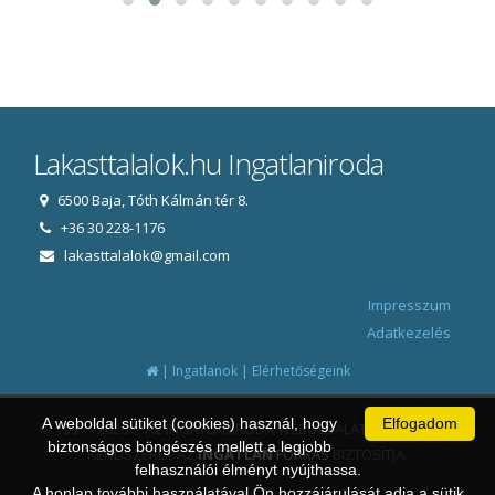
Lakasttalalok.hu Ingatlaniroda
6500 Baja, Tóth Kálmán tér 8.
+36 30 228-1176
lakasttalalok@gmail.com
Impresszum
Adatkezelés
|
|
Ingatlanok
Elérhetőségeink
A weboldal sütiket (cookies) használ, hogy
Elfogadom
© 1997 - 2026 AZ INGATLANIRODA WEBOLDALÁT ÉS ÜGYVITELI
biztonságos böngészés mellett a legjobb
RENDSZERÉT AZ
INGATLAN
FORRÁS
BIZTOSÍTJA.
felhasználói élményt nyújthassa.
A honlap további használatával Ön hozzájárulását adja a sütik