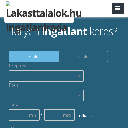
Milyen
ingatlant
keres?
Eladó
Kiadó
Település
Típus
Irányár
-
millió Ft