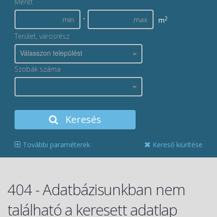
Méret
-
2
m
Terület, városrész
Válasszon települést
Szobák száma
Keresés
További paraméterek
Kereső kiürítése
404 - Adatbázisunkban nem
található a keresett adatlap